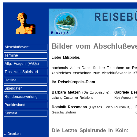
Bilder vom Abschlußev
Abschlußevent
Termine
Liebe Mitspieler,
Allg. Fragen (FAQs)
nochmals vielen Dank für Ihre Teilnahme an Re
Tips zum Spielstart
zahlreiches erscheinen zum Abschlußevent in 
Hotline
Ihr Reisebüropolis-Team
Spieldaten
Barbara Metzen
,
Gabriele Be
(Die Europäische)
Rundenauswertung
Leitung Customer Relations
Key Account 
Punktestand
Dominik Rossmann
,
(Ulysses - Web-Tourismus)
Geschäftsführer
Kontakt
Die Letzte Spielrunde in Köln:
Drucken