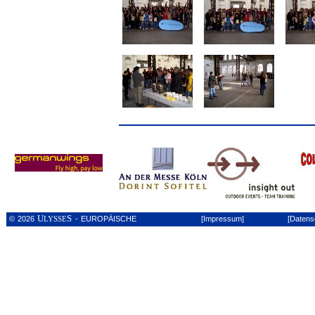
U
S
© 2026
- EUROPÄISCHE
[Impressum]
[Datens
LYSSE