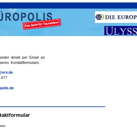
weder direkt per Email an
seres Kontaktformulars.
@erv.de
1477
polis.de
taktformular
 aus