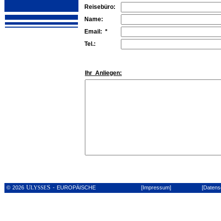
Reisebüro:
Name:
Email: *
Tel.:
Ihr Anliegen:
U
S
© 2026
- EUROPÄISCHE
[Impressum]
[Datens
LYSSE