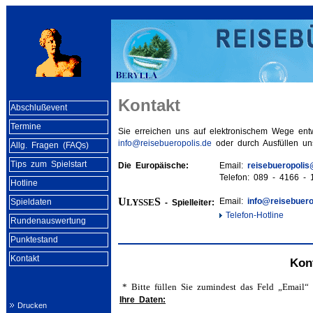
Kontakt
Abschlußevent
Termine
Sie erreichen uns auf elektronischem Wege ent
info@reisebueropolis.de
oder durch Ausfüllen un
Allg. Fragen (FAQs)
Tips zum Spielstart
Die Europäische:
Email:
reisebueropolis
Telefon: 089 - 4166 - 
Hotline
U
S
Email:
info@reisebuero
Spieldaten
LYSSE
- Spielleiter:
Telefon-Hotline
Rundenauswertung
Punktestand
Kontakt
Kon
* Bitte füllen Sie zumindest das Feld „Email“
Ihre Daten:
Drucken