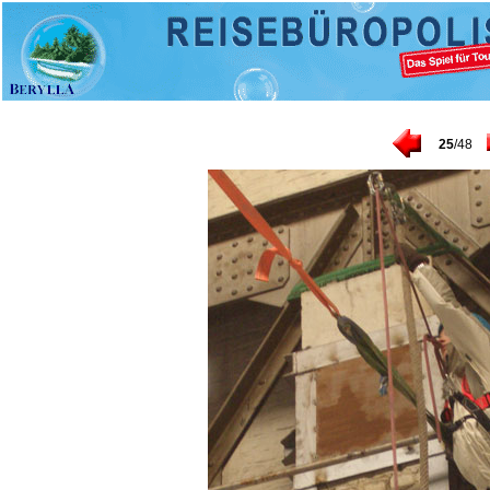
25
/48